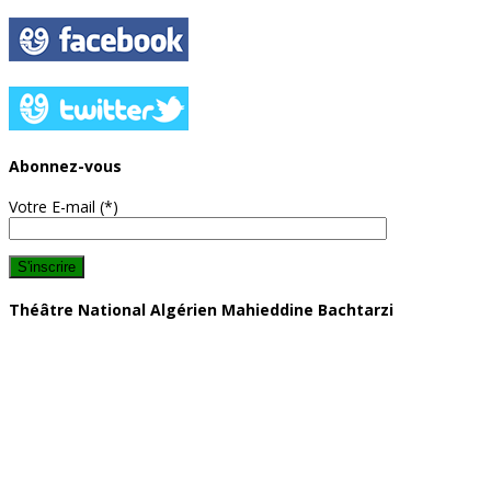
Abonnez-vous
Votre E-mail (*)
Théâtre National Algérien Mahieddine Bachtarzi
Adresse: 10 rue Haj Omar, 16000, Algérie
Téléphone : (+213) 23 40 97 27
Fax : (+213) 23 40 97 27
Nos bureaux sont ouverts du dimanche au jeudi
De 9h à 17h.
Les guichets d’accueil et le showroom sont ouverts tous les jours à partir
de 9h00.
Jusqu'à la fin des présentations.