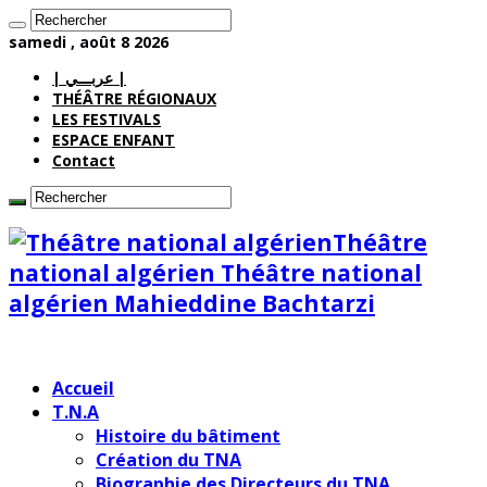
samedi , août 8 2026
| عربـــي |
THÉÂTRE RÉGIONAUX
LES FESTIVALS
ESPACE ENFANT
Contact
Théâtre
national algérien Théâtre national
algérien Mahieddine Bachtarzi
Accueil
T.N.A
Histoire du bâtiment
Création du TNA
Biographie des Directeurs du TNA