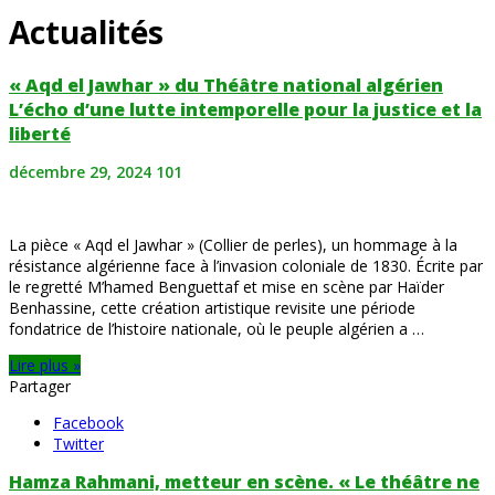
Actualités
« Aqd el Jawhar » du Théâtre national algérien
L’écho d’une lutte intemporelle pour la justice et la
liberté
décembre 29, 2024
101
La pièce « Aqd el Jawhar » (Collier de perles), un hommage à la
résistance algérienne face à l’invasion coloniale de 1830. Écrite par
le regretté M’hamed Benguettaf et mise en scène par Haïder
Benhassine, cette création artistique revisite une période
fondatrice de l’histoire nationale, où le peuple algérien a …
Lire plus »
Partager
Facebook
Twitter
Hamza Rahmani, metteur en scène. « Le théâtre ne