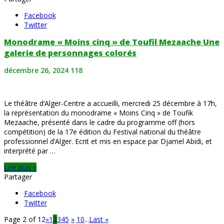
Facebook
Twitter
Monodrame « Moins cinq » de Toufil Mezaache Une
galerie de personnages colorés
décembre 26, 2024
118
Le théâtre d’Alger-Centre a accueilli, mercredi 25 décembre à 17h,
la représentation du monodrame « Moins Cinq » de Toufik
Mezaache, présenté dans le cadre du programme off (hors
compétition) de la 17e édition du Festival national du théâtre
professionnel d’Alger. Ecrit et mis en espace par Djamel Abidi, et
interprété par …
Lire plus »
Partager
Facebook
Twitter
Page 2 of 12
«
1
2
3
4
5
»
10
...
Last »