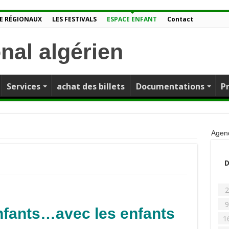
E RÉGIONAUX
LES FESTIVALS
ESPACE ENFANT
Contact
Services
achat des billets
Documentations
P
Agen
2
9
nfants…avec les enfants
1