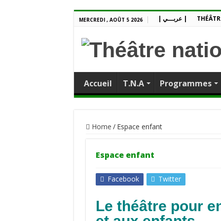
| عربـــي |
THÉÂTR
MERCREDI , AOÛT 5 2026
Accueil
T.N.A
Programmes
Home
/
Espace enfant
Espace enfant
Facebook
Twitter
Le théâtre pour e
et aux enfants