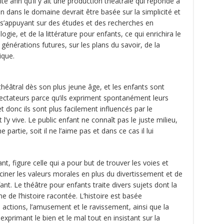
té afin qu’il y ait une production théâtrale qui réponde à
ion dans le domaine devrait être basée sur la simplicité et
n s’appuyant sur des études et des recherches en
gie, et de la littérature pour enfants, ce qui enrichira le
 générations futures, sur les plans du savoir, de la
ique.
théâtral dès son plus jeune âge, et les enfants sont
ectateurs parce qu’ils expriment spontanément leurs
t donc ils sont plus facilement influencés par le
l’y vive. Le public enfant ne connaît pas le juste milieu,
 partie, soit il ne l’aime pas et dans ce cas il lui
.
nt, figure celle qui a pour but de trouver les voies et
ner les valeurs morales en plus du divertissement et de
nt. Le théâtre pour enfants traite divers sujets dont la
de l’histoire racontée. L’histoire est basée
s actions, l’amusement et le ravissement, ainsi que la
xprimant le bien et le mal tout en insistant sur la