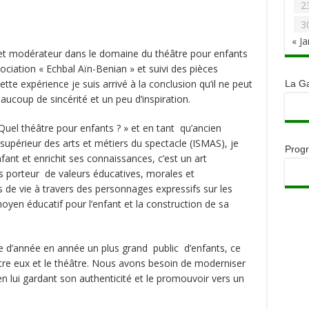
2
3
« Ja
r et modérateur dans le domaine du théâtre pour enfants
ociation « Echbal Aïn-Benian » et suivi des pièces
tte expérience je suis arrivé à la conclusion qu’il ne peut
La G
aucoup de sincérité et un peu d’inspiration.
Quel théâtre pour enfants ? » et en tant qu’ancien
l supérieur des arts et métiers du spectacle (ISMAS), je
Prog
enfant et enrichit ses connaissances, c’est un art
s porteur de valeurs éducatives, morales et
de vie à travers des personnages expressifs sur les
moyen éducatif pour l’enfant et la construction de sa
ire d’année en année un plus grand public d’enfants, ce
ntre eux et le théâtre. Nous avons besoin de moderniser
en lui gardant son authenticité et le promouvoir vers un