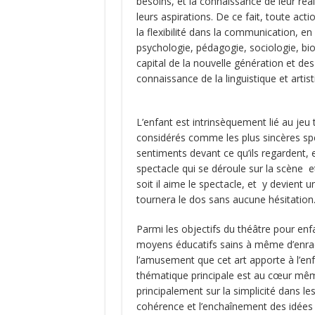
besoins, et la connaissance de leur réali
leurs aspirations. De ce fait, toute act
la flexibilité dans la communication, e
psychologie, pédagogie, sociologie, biolo
capital de la nouvelle génération et des
connaissance de la linguistique et artist
L’enfant est intrinsèquement lié au jeu 
considérés comme les plus sincères sp
sentiments devant ce qu’ils regardent, e
spectacle qui se déroule sur la scène et 
soit il aime le spectacle, et y devient une
tournera le dos sans aucune hésitation
Parmi les objectifs du théâtre pour enfa
moyens éducatifs sains à même d’enraci
l’amusement que cet art apporte à l’enfa
thématique principale est au cœur même 
principalement sur la simplicité dans le
cohérence et l’enchaînement des idées e