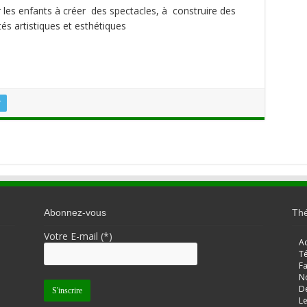
r les enfants à créer des spectacles, à construire des
és artistiques et esthétiques
r
Abonnez-vous
Thé
Votre E-mail (*)
Ad
Té
Fa
N
De
Le