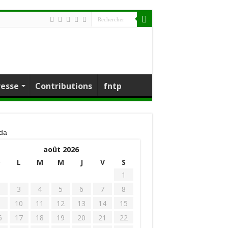
resse
Contributions
fntp
da
août 2026
D
L
M
M
J
V
S
1
3
4
5
6
7
8
10
11
12
13
14
15
6
17
18
19
20
21
22