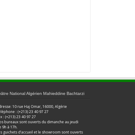
âtre National Algérien Mahieddine Bachtarzi
resse: 10 rue Haj Omar, 16000, Algérie
léphone : (+213) 23 40 97 27
x : (+213) 23 40 97 27
os bureaux sont ouverts du dimanche au jeudi
 9h à 17h.
s guichets d’accueil et le showroom sont ouverts