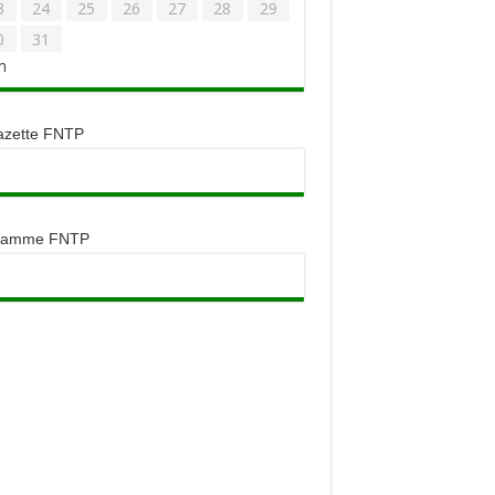
3
24
25
26
27
28
29
0
31
n
azette FNTP
ramme FNTP