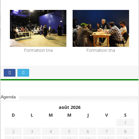
Formation tna
Formation tna
Agenda
août 2026
D
L
M
M
J
V
S
1
2
3
4
5
6
7
8