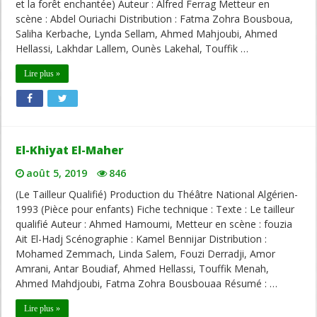
et la forêt enchantée) Auteur : Alfred Ferrag Metteur en
scène : Abdel Ouriachi Distribution : Fatma Zohra Bousboua,
Saliha Kerbache, Lynda Sellam, Ahmed Mahjoubi, Ahmed
Hellassi, Lakhdar Lallem, Ounès Lakehal, Touffik …
Lire plus »
El-Khiyat El-Maher
août 5, 2019
846
(Le Tailleur Qualifié) Production du Théâtre National Algérien-
1993 (Pièce pour enfants) Fiche technique : Texte : Le tailleur
qualifié Auteur : Ahmed Hamoumi, Metteur en scène : fouzia
Ait El-Hadj Scénographie : Kamel Bennijar Distribution :
Mohamed Zemmach, Linda Salem, Fouzi Derradji, Amor
Amrani, Antar Boudiaf, Ahmed Hellassi, Touffik Menah,
Ahmed Mahdjoubi, Fatma Zohra Bousbouaa Résumé : …
Lire plus »