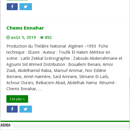
Chems Ennahar
août 5, 2019
892
Production du Théâtre National Algérien –1993 Fiche
technique : Œuvre : Auteur : Toufik El-Hakim Metteur en
scène : Larbi Zekkal Scénographie : Zaboubi Abderrahmane et
Agoumi Sid Ahmed Distribution : Bouallem Benani, Amor
Ziadi, Abdelhamid Rabia, Marouf Ammar, Nor-Eddine
Berrane, Amel Haimère, Saïd Amrane, Slimane El-Laïb,
Achour Ouraïs, Belkacem Abad, Abdelhak Hama Résumé :
Chems Ennahar, …
Lire plus »
Agenda