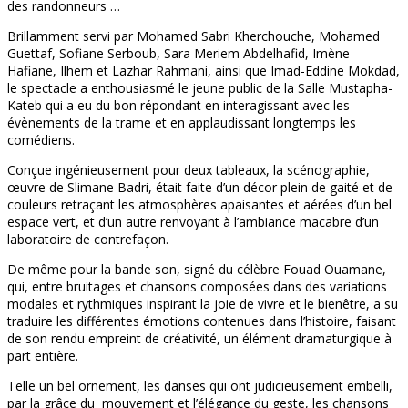
des randonneurs …
Brillamment servi par Mohamed Sabri Kherchouche, Mohamed
Guettaf, Sofiane Serboub, Sara Meriem Abdelhafid, Imène
Hafiane, Ilhem et Lazhar Rahmani, ainsi que Imad-Eddine Mokdad,
le spectacle a enthousiasmé le jeune public de la Salle Mustapha-
Kateb qui a eu du bon répondant en interagissant avec les
évènements de la trame et en applaudissant longtemps les
comédiens.
Conçue ingénieusement pour deux tableaux, la scénographie,
œuvre de Slimane Badri, était faite d’un décor plein de gaité et de
couleurs retraçant les atmosphères apaisantes et aérées d’un bel
espace vert, et d’un autre renvoyant à l’ambiance macabre d’un
laboratoire de contrefaçon.
De même pour la bande son, signé du célèbre Fouad Ouamane,
qui, entre bruitages et chansons composées dans des variations
modales et rythmiques inspirant la joie de vivre et le bienêtre, a su
traduire les différentes émotions contenues dans l’histoire, faisant
de son rendu empreint de créativité, un élément dramaturgique à
part entière.
Telle un bel ornement, les danses qui ont judicieusement embelli,
par la grâce du mouvement et l’élégance du geste, les chansons