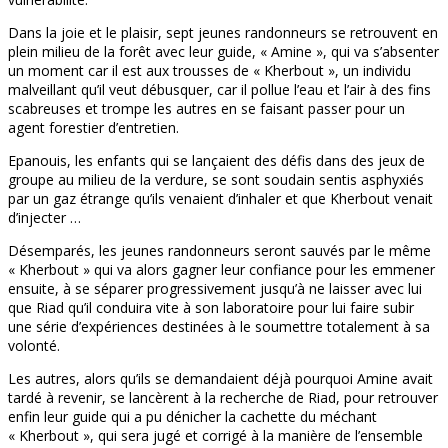
Dans la joie et le plaisir, sept jeunes randonneurs se retrouvent en
plein milieu de la forêt avec leur guide, « Amine », qui va s’absenter
un moment car il est aux trousses de « Kherbout », un individu
malveillant qu’il veut débusquer, car il pollue l’eau et l’air à des fins
scabreuses et trompe les autres en se faisant passer pour un
agent forestier d’entretien.
Epanouis, les enfants qui se lançaient des défis dans des jeux de
groupe au milieu de la verdure, se sont soudain sentis asphyxiés
par un gaz étrange qu’ils venaient d’inhaler et que Kherbout venait
d’injecter …
Désemparés, les jeunes randonneurs seront sauvés par le même
« Kherbout » qui va alors gagner leur confiance pour les emmener
ensuite, à se séparer progressivement jusqu’à ne laisser avec lui
que Riad qu’il conduira vite à son laboratoire pour lui faire subir
une série d’expériences destinées à le soumettre totalement à sa
volonté.
Les autres, alors qu’ils se demandaient déjà pourquoi Amine avait
tardé à revenir, se lancèrent à la recherche de Riad, pour retrouver
enfin leur guide qui a pu dénicher la cachette du méchant
« Kherbout », qui sera jugé et corrigé à la manière de l’ensemble