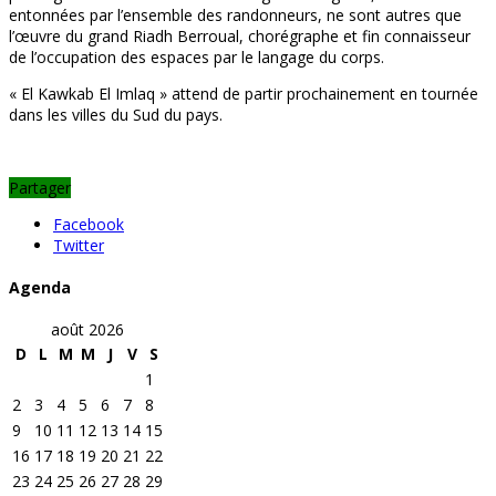
entonnées par l’ensemble des randonneurs, ne sont autres que
l’œuvre du grand Riadh Berroual, chorégraphe et fin connaisseur
de l’occupation des espaces par le langage du corps.
« El Kawkab El Imlaq » attend de partir prochainement en tournée
dans les villes du Sud du pays.
Partager
Facebook
Twitter
Agenda
août 2026
D
L
M
M
J
V
S
1
2
3
4
5
6
7
8
9
10
11
12
13
14
15
16
17
18
19
20
21
22
23
24
25
26
27
28
29