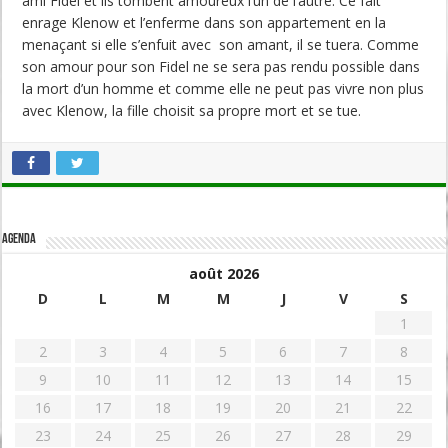
ami Fidel et ils tombent amoureux l’un de l’autre. Ce fait
enrage Klenow et l’enferme dans son appartement en la
menaçant si elle s’enfuit avec son amant, il se tuera. Comme
son amour pour son Fidel ne se sera pas rendu possible dans
la mort d’un homme et comme elle ne peut pas vivre non plus
avec Klenow, la fille choisit sa propre mort et se tue.
Agenda
août 2026
D
L
M
M
J
V
S
1
2
3
4
5
6
7
8
9
10
11
12
13
14
15
16
17
18
19
20
21
22
23
24
25
26
27
28
29