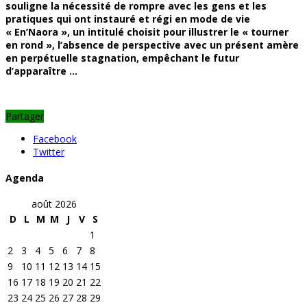
souligne la nécessité de rompre avec les gens et les
pratiques qui ont instauré et régi en mode de vie
« En’Naora », un intitulé choisit pour illustrer le « tourner
en rond », l’absence de perspective avec un présent amère
en perpétuelle stagnation, empêchant le futur
d’apparaître …
Partager
Facebook
Twitter
Agenda
août 2026
D
L
M
M
J
V
S
1
2
3
4
5
6
7
8
9
10
11
12
13
14
15
16
17
18
19
20
21
22
23
24
25
26
27
28
29