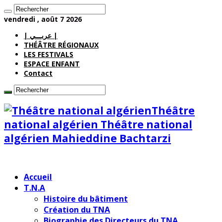
vendredi , août 7 2026
| عربـــي |
THÉÂTRE RÉGIONAUX
LES FESTIVALS
ESPACE ENFANT
Contact
Théâtre
national algérien Théâtre national
algérien Mahieddine Bachtarzi
Accueil
T.N.A
Histoire du bâtiment
Création du TNA
Biographie des Directeurs du TNA