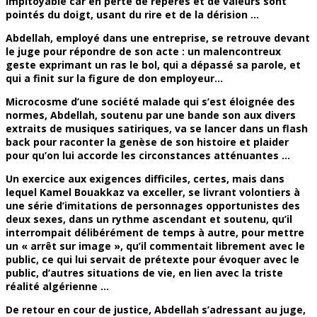
impitoyable car en perte de repères et de valeurs sont
pointés du doigt, usant du rire et de la dérision …
Abdellah, employé dans une entreprise, se retrouve devant
le juge pour répondre de son acte : un malencontreux
geste exprimant un ras le bol, qui a dépassé sa parole, et
qui a finit sur la figure de don employeur…
Microcosme d’une société malade qui s’est éloignée des
normes, Abdellah, soutenu par une bande son aux divers
extraits de musiques satiriques, va se lancer dans un flash
back pour raconter la genèse de son histoire et plaider
pour qu’on lui accorde les circonstances atténuantes …
Un exercice aux exigences difficiles, certes, mais dans
lequel Kamel Bouakkaz va exceller, se livrant volontiers à
une série d’imitations de personnages opportunistes des
deux sexes, dans un rythme ascendant et soutenu, qu’il
interrompait délibérément de temps à autre, pour mettre
un « arrêt sur image », qu’il commentait librement avec le
public, ce qui lui servait de prétexte pour évoquer avec le
public, d’autres situations de vie, en lien avec la triste
réalité algérienne …
De retour en cour de justice, Abdellah s’adressant au juge,