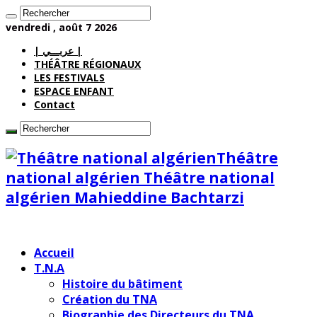
vendredi , août 7 2026
| عربـــي |
THÉÂTRE RÉGIONAUX
LES FESTIVALS
ESPACE ENFANT
Contact
Théâtre
national algérien Théâtre national
algérien Mahieddine Bachtarzi
Accueil
T.N.A
Histoire du bâtiment
Création du TNA
Biographie des Directeurs du TNA