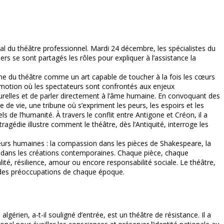
al du théâtre professionnel. Mardi 24 décembre, les spécialistes du
rs se sont partagés les rôles pour expliquer à l’assistance la
e du théâtre comme un art capable de toucher à la fois les cœurs
d’émotion où les spectateurs sont confrontés aux enjeux
ulturelles et de parler directement à l’âme humaine. En convoquant des
de vie, une tribune où s’expriment les peurs, les espoirs et les
e l’humanité. À travers le conflit entre Antigone et Créon, il a
ragédie illustre comment le théâtre, dès l’Antiquité, interroge les
aleurs humaines : la compassion dans les pièces de Shakespeare, la
aix dans les créations contemporaines. Chaque pièce, chaque
galité, résilience, amour ou encore responsabilité sociale. Le théâtre,
sme des préoccupations de chaque époque.
lgérien, a-t-il souligné d’entrée, est un théâtre de résistance. Il a