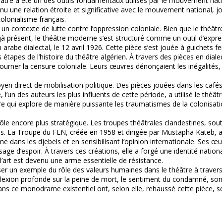
éâtre a été un des outils fondamentaux utilisés par le mouvement nation
nu une relation étroite et significative avec le mouvement national, jo
olonialisme français.
n contexte de lutte contre l’oppression coloniale. Bien que le théât
jà présent, le théâtre moderne s’est structuré comme un outil d’expres
arabe dialectal, le 12 avril 1926. Cette pièce s’est jouée à guichets fe
tapes de l’histoire du théâtre algérien. À travers des pièces en dialec
ourner la censure coloniale. Leurs œuvres dénonçaient les inégalités, l
n direct de mobilisation politique. Des pièces jouées dans les cafés,
un des auteurs les plus influents de cette période, a utilisé le théâtre p
ui explore de manière puissante les traumatismes de la colonisation 
ôle encore plus stratégique. Les troupes théâtrales clandestines, sou
s. La Troupe du FLN, créée en 1958 et dirigée par Mustapha Kateb, a ut
dans les djebels et en sensibilisant l’opinion internationale. Ses œuv
ge d’espoir. À travers ces créations, elle a forgé une identité national
ù l’art est devenu une arme essentielle de résistance.
ser un exemple du rôle des valeurs humaines dans le théâtre à trave
exion profonde sur la peine de mort, le sentiment du condamné, son ét
ns ce monodrame existentiel ont, selon elle, rehaussé cette pièce, so