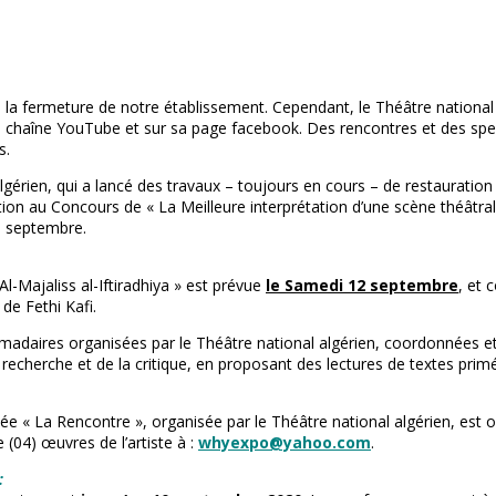
i la fermeture de notre établissement. Cependant, le Théâtre national
a chaîne YouTube et sur sa page facebook. Des rencontres et des spe
s.
 algérien, qui a lancé des travaux – toujours en cours – de restaurat
ation au Concours de « La Meilleure interprétation d’une scène théâtra
30 septembre.
l-Majaliss al-Iftiradhiya » est prévue
le Samedi 12 septembre
, et 
de Fethi Kafi.
omadaires organisées par le Théâtre national algérien, coordonnées et
 la recherche et de la critique, en proposant des lectures de textes pri
itulée « La Rencontre », organisée par le Théâtre national algérien, est 
04) œuvres de l’artiste à :
whyexpo@yahoo.com
.
: