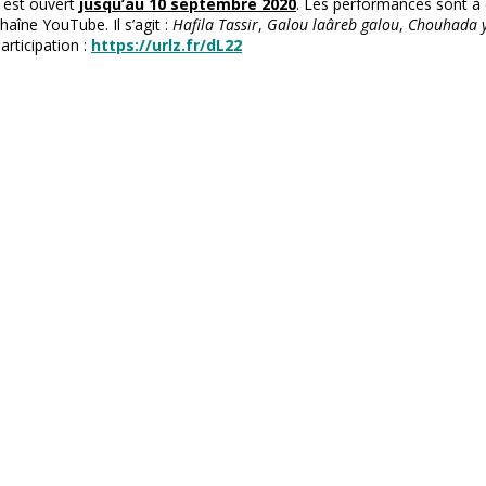
» est ouvert
jusqu’au 10 septembre 2020
. Les performances sont à 
haîne YouTube. Il s’agit :
Hafila Tassir
,
Galou laâreb galou
,
Chouhada 
articipation :
https://urlz.fr/dL22