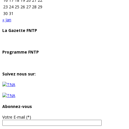
16
17
18
19
20
21
22
23
24
25
26
27
28
29
30
31
« Jan
La Gazette FNTP
Programme FNTP
Suivez nous sur:
Abonnez-vous
Votre E-mail (*)