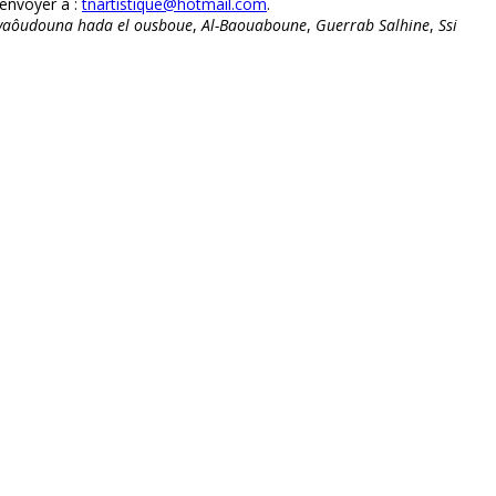
envoyer à :
tnartistique@hotmail.com
.
yaôudouna hada el ousboue
,
Al-Baouaboune
,
Guerrab Salhine
,
Ssi