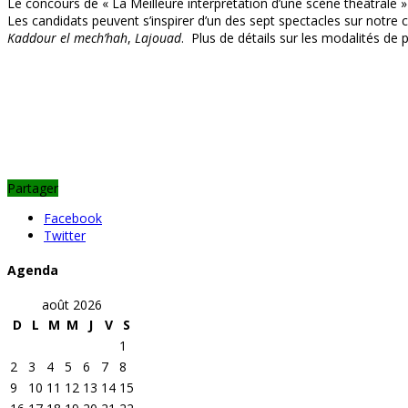
Le concours de « La Meilleure interprétation d’une scène théâtrale 
Les candidats peuvent s’inspirer d’un des sept spectacles sur notre c
Kaddour el mech’hah
,
Lajouad
. Plus de détails sur les modalités de p
Partager
Facebook
Twitter
Agenda
août 2026
D
L
M
M
J
V
S
1
2
3
4
5
6
7
8
9
10
11
12
13
14
15