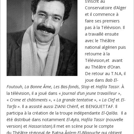
s’inscrit au
Conservatoire d’Alger
et il commence à
faire ses premiers
pas à la Télévision. Il
a travaillé ensuite
avec le Théâtre
national algérien puis
retourne à la
Télévision,et avant
au Théâtre d’Oran.
De retour au T.N.A, il
joue dans
Bab El-
Foutouh
,
La Bonne Âme
,
Les Bas-fonds
,
Stop
et
Hafila Tassir
. À
la télévision, il a joué dans «
Journal d’un jeune travailleur »
,
«
Crime et châtiments »
, «
La grande tentative »
, «
La Clef
et
El-
Tarfa »
. Il a assisté aussi ZIANI Chérif, et BENGUETTAF. Il
participa à la création de la troupe indépendante
El-Qalâa.
Il a
été distribué dans notamment
El-Ayta,
Hafila Tassir
(nouvelle
version) et
Hassaristan
).Il met en scène pour le compte
du Théâtre régional de Batna
Âalem El-Bâaouche
qui obtient