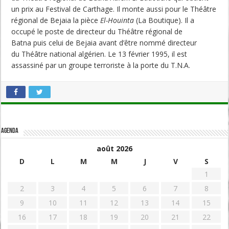
un prix au Festival de Carthage. Il monte aussi pour le Théâtre
régional de Bejaia la pièce
El-Houinta
(La Boutique). Il a
occupé le poste de directeur du Théâtre régional de
Batna puis celui de Bejaia avant d’être nommé directeur
du Théâtre national algérien. Le 13 février 1995, il est
assassiné par un groupe terroriste à la porte du T.N.A.
Agenda
août 2026
D
L
M
M
J
V
S
1
2
3
4
5
6
7
8
9
10
11
12
13
14
15
16
17
18
19
20
21
22