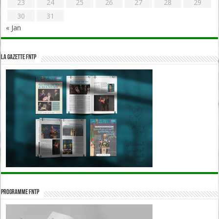
23
24
25
26
27
28
29
30
31
« Jan
La Gazette FNTP
Programme FNTP