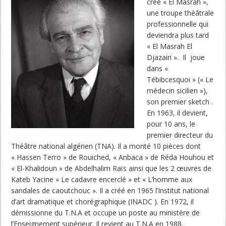
crée « El Masrah »,
une troupe théâtrale
professionnelle qui
deviendra plus tard
« El Masrah El
Djazairi ». Il joue
dans «
Tébibcesquoi » (« Le
médecin sicilien »),
son premier sketch .
En 1963, il devient,
pour 10 ans, le
premier directeur du
Théâtre national algérien (TNA). Il a monté 10 pièces dont
« Hassen Terro » de Rouiched, « Anbaca » de Réda Houhou et
« El-Khalidoun » de Abdelhalim Raïs ainsi que les 2 œuvres de
Kateb Yacine « Le cadavre encerclé » et « L’homme aux
sandales de caoutchouc ». Il a créé en 1965 l’Institut national
d’art dramatique et chorégraphique (INADC ). En 1972, il
démissionne du T.N.A et occupe un poste au ministère de
l’Enseignement supérieur. Il revient au T.N.A en 1988.