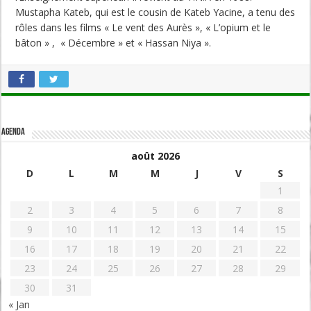
Mustapha Kateb, qui est le cousin de Kateb Yacine, a tenu des
rôles dans les films « Le vent des Aurès », « L’opium et le
bâton » , « Décembre » et « Hassan Niya ».
Agenda
août 2026
D
L
M
M
J
V
S
1
2
3
4
5
6
7
8
9
10
11
12
13
14
15
16
17
18
19
20
21
22
23
24
25
26
27
28
29
30
31
« Jan