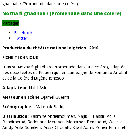
ghadhab / (Promenade dans une colère)
Nozha fi ghadhab / (Promenade dans une colère)
Partager
Facebook
Twitter
Production du théâtre national algérien -2010
FICHE TECHNIQUE
Œuvre
: Nozha fi ghadhab (Promenade dans une colère), adaptée
des deux textes de Pique nique en campagne de Fernando Arrabal
et de la Colère d’Eugène Ionesco
Adaptateur
: Nabil Asli
Metteur en scène
:Djamel Guermi
Scénographie
: Mabrouk Badri,
Distribution
: Yasmine Abdelmoumen, Najib El Bassir, Adila
Bendimerad, Redouane Merabet, Mohamed Bendaoud, Wassila
Arridj, Adila Soualem, Aïssa Chouatt, Khalil Aoun, Zoheir Krimiri et