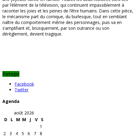
par l’élément de la télévision, qui continuent impassiblement à
raconter les joies et les peines de l’être humains. Dans cette pièce,
le mécanisme part du comique, du burlesque, tout en semblant
naître du comportement même des personnages, puis va en
s’amplifiant et, brusquement, par son outrance ou son
dérèglement, devient tragique.
Partager
Facebook
Twitter
Agenda
août 2026
D
L
M
M
J
V
S
1
2
3
4
5
6
7
8