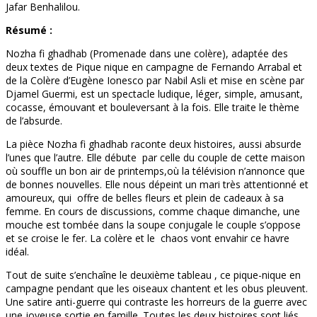
Jafar Benhalilou.
Résumé :
Nozha fi ghadhab (Promenade dans une colère), adaptée des
deux textes de Pique nique en campagne de Fernando Arrabal et
de la Colère d’Eugène Ionesco par Nabil Asli et mise en scène par
Djamel Guermi, est un spectacle ludique, léger, simple, amusant,
cocasse, émouvant et bouleversant à la fois. Elle traite le thème
de l’absurde.
La pièce Nozha fi ghadhab raconte deux histoires, aussi absurde
l’unes que l’autre. Elle débute par celle du couple de cette maison
où souffle un bon air de printemps,où la télévision n’annonce que
de bonnes nouvelles. Elle nous dépeint un mari très attentionné et
amoureux, qui offre de belles fleurs et plein de cadeaux à sa
femme. En cours de discussions, comme chaque dimanche, une
mouche est tombée dans la soupe conjugale le couple s’oppose
et se croise le fer. La colère et le chaos vont envahir ce havre
idéal.
Tout de suite s’enchaîne le deuxième tableau , ce pique-nique en
campagne pendant que les oiseaux chantent et les obus pleuvent.
Une satire anti-guerre qui contraste les horreurs de la guerre avec
une joyeuse sortie en famille. Toutes les deux histoires sont liés