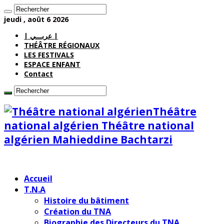
jeudi , août 6 2026
| عربـــي |
THÉÂTRE RÉGIONAUX
LES FESTIVALS
ESPACE ENFANT
Contact
Théâtre
national algérien Théâtre national
algérien Mahieddine Bachtarzi
Accueil
T.N.A
Histoire du bâtiment
Création du TNA
Biographie des Directeurs du TNA