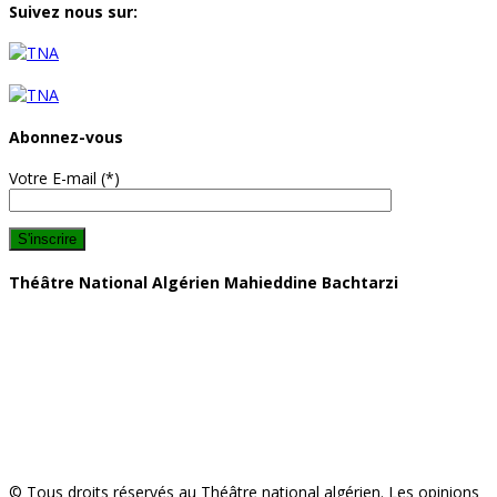
Suivez nous sur:
Abonnez-vous
Votre E-mail (*)
Théâtre National Algérien Mahieddine Bachtarzi
Adresse: 10 rue Haj Omar, 16000, Algérie
Téléphone : (+213) 23 40 97 27
Fax : (+213) 23 40 97 27
Nos bureaux sont ouverts du dimanche au jeudi
De 9h à 17h.
Les guichets d’accueil et le showroom sont ouverts tous les jours à partir
de 9h00.
Jusqu'à la fin des présentations.
© Tous droits réservés au Théâtre national algérien. Les opinions