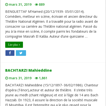
mars 31, 2019
889
BENGUETTAF M’Hamed ((20/12/1939- 05/01/2014).
Comédien, metteur en scène, écrivain et ancien directeur du
Théâtre National Algérien. Il a travaillé pour la radio avant de
consacrer sa carrière au Théâtre national algérien. Passé du
jeu à la mise en scène, il compte parmi les fondateurs de la
compagnie Masrah El Kalâa. Auteur d’une quinzaine …
Lire plus »
BACHTARZI Mahieddine
mars 31, 2019
1,861
BACHTARZI Mahieddine (15/12/1897- 06/02/1986). Chanteur
d’opéra (Ténor),acteur et auteur de théâtre. Il s’initie très
jeune au medh (chant religieux) et est à l’âge de 14 ans Bach
Hazzab. En 1923, il assure la direction de la société musicale
El Moutribia. Il est l’interprète qui a le plus œuvré pour la