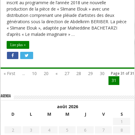
inscrit au programme de l’année 2018 une nouvelle
production de la pièce de « Slimane Elouk » avec une
distribution comprenant une pléiade d’artistes des deux
générations sous la direction de Abdelkrim BERIBER. La pièce
« Slimane Elouk », adaptée par Mahieddine BACHETARZI
d’après « Le malade imaginaire » …
Lire plus »
« First
...
10
20
«
27
28
29
30
Page 31 of 31
31
Agenda
août 2026
D
L
M
M
J
V
S
1
2
3
4
5
6
7
8