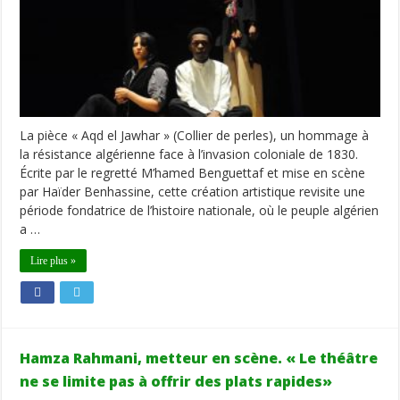
La pièce « Aqd el Jawhar » (Collier de perles), un hommage à
la résistance algérienne face à l’invasion coloniale de 1830.
Écrite par le regretté M’hamed Benguettaf et mise en scène
par Haïder Benhassine, cette création artistique revisite une
période fondatrice de l’histoire nationale, où le peuple algérien
a …
Lire plus »
Hamza Rahmani, metteur en scène. « Le théâtre
ne se limite pas à offrir des plats rapides»