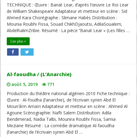
TECHNIQUE : Œuvre : Banat Lear, d’après l’œuvre Le Roi Lear
de William Shakespeare Adaptateur et metteur en scène : Sid
Ahmed Kara Chorégraphe : Slimane Habès Distribution :
Mounia Roubhi Fissa, Souad ChikhDjaoutsi, AdilaSoualem,
AbdelhalimZribie. Résumé : La pièce ‘’Banat Lear » (Les filles …
Lire plus »
Al-faoudha / (L’Anarchie)
août 5, 2019
771
Production du théâtre national algérien-2010 Fiche technique :
Œuvre : Al-foudha (l’anarchie), de l’écrivain syrien Abd El
Moun’âïm Amaïri Adaptateur et metteur en scène : Ahmed Al
Agoune Scénographie: Nafti Salem Distribution: Adila
Bendimerad, Nadia Talbi, Mounira Roubhi Fissa, Samia
Meziane Résumé : La comédie dramatique Al-faoudha
(l’anarchie) de l’écrivain syrien Abd El …