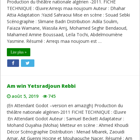
Production du théâtre nationale algérien -2011. FICHE
TECHNIQUE : Œuvre:Arreqs maa noujoum Auteur : Dhahar
Attia Adaptation :Yazid Sahraoui Mise en scène : Souad Sebki
Scénographie : Slimane Badri Distribution :Adila Soulim,
Faïaza Wamane, Wassila Arrij, Mohamed Seghir Bendaoud,
Mahamed Amine Boussaad, Leïla Tochi, Abdelmoumène
Yasmine. Résumé : Arreqs maa noujoum est …
Lire plus »
Am win Yetsradjoun Rebbi
août 5, 2019
745
(En Attendant Godot –version en amazigh) Production du
théâtre nationale algérien-2011 FICHE TECHNIQUE : Œuvre
:En Attendant Godot Auteur : Samuel Beckett Adaptateur :
Mohand Ouyahia (Mohia) Metteur en scène : Ahmed Khoudi
Décor Scénographie Distribution : Menad Mbarek, Zaouidi
Amar, Ait Guenni Hocine et Mouhaouche Nacer. Résumé : Am