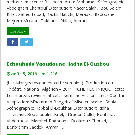
metteur en scène : Belkacem Amar Mohamed Scénographie :
Abdelghani Chentouf Distribution: Nacer Salah, Bou Salem
Billel, Zahed Fouad, Bachir Habchi, Merabet Redouane,
Mejrem Mourad, Takharist Ridha, Amrani …
Lire plus »
Echouhada Yaoudoune Hadha El-Ousbou
août 5, 2019
1,216
(Les Martyrs reviennent cette semaine) Production du
Théâtre National Algérien – 2011 FICHE TECHNIQUE Texte:
Les martyrs reviennent cette semaine Auteur: Tahar Ouettar
Adaptation: M’hammed Bengettaf Mise en scène : Sonia
Scénographie: Hebbal El-Boukhari Distribution: Ridha
Takharist, Boussoualim Billel, Draoui Djallel, Boufenaz
Abderraouf, Merabet Radouane, Boukrouz Choukri,
Benbrahim Saddek, Amrani …