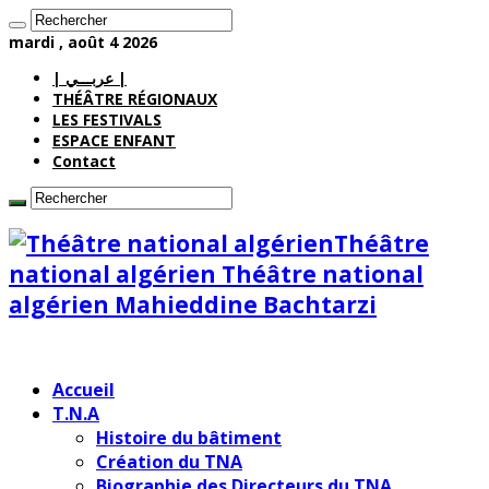
mardi , août 4 2026
| عربـــي |
THÉÂTRE RÉGIONAUX
LES FESTIVALS
ESPACE ENFANT
Contact
Théâtre
national algérien Théâtre national
algérien Mahieddine Bachtarzi
Accueil
T.N.A
Histoire du bâtiment
Création du TNA
Biographie des Directeurs du TNA