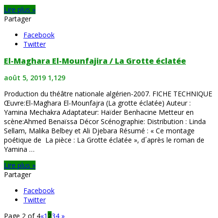
Lire plus »
Partager
Facebook
Twitter
El-Maghara El-Mounfajira / La Grotte éclatée
août 5, 2019
1,129
Production du théâtre nationale algérien-2007. FICHE TECHNIQUE
Œuvre:El-Maghara El-Mounfajra (La grotte éclatée) Auteur :
Yamina Mechakra Adaptateur: Haïder Benhacine Metteur en
scène:Ahmed Benaïssa Décor Scénographie: Distribution : Linda
Sellam, Malika Belbey et Ali Djebara Résumé : « Ce montage
poétique de La pièce : La Grotte éclatée », d´après le roman de
Yamina …
Lire plus »
Partager
Facebook
Twitter
Page 2 of 4
«
1
2
3
4
»