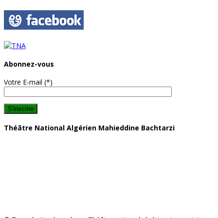
Abonnez-vous
Votre E-mail (*)
Théâtre National Algérien Mahieddine Bachtarzi
Adresse: 10 rue Haj Omar, 16000, Algérie
Téléphone : (+213) 23 40 97 27
Fax : (+213) 23 40 97 27
Nos bureaux sont ouverts du dimanche au jeudi
De 9h à 17h.
Les guichets d’accueil et le showroom sont ouverts tous les jours à partir
de 9h00.
Jusqu'à la fin des présentations.