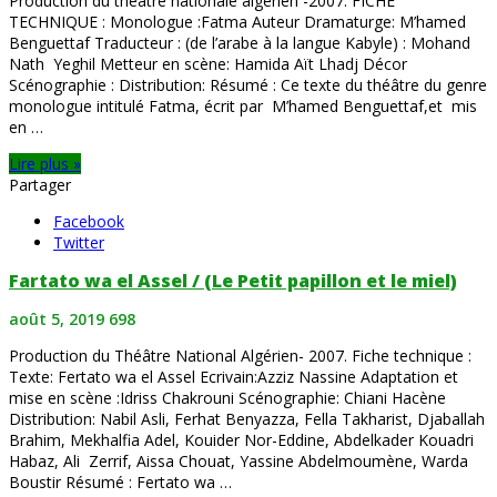
Production du théâtre nationale algérien -2007. FICHE
TECHNIQUE : Monologue :Fatma Auteur Dramaturge: M’hamed
Benguettaf Traducteur : (de l’arabe à la langue Kabyle) : Mohand
Nath Yeghil Metteur en scène: Hamida Aït Lhadj Décor
Scénographie : Distribution: Résumé : Ce texte du théâtre du genre
monologue intitulé Fatma, écrit par M’hamed Benguettaf,et mis
en …
Lire plus »
Partager
Facebook
Twitter
Fartato wa el Assel / (Le Petit papillon et le miel)
août 5, 2019
698
Production du Théâtre National Algérien- 2007. Fiche technique :
Texte: Fertato wa el Assel Ecrivain:Azziz Nassine Adaptation et
mise en scène :Idriss Chakrouni Scénographie: Chiani Hacène
Distribution: Nabil Asli, Ferhat Benyazza, Fella Takharist, Djaballah
Brahim, Mekhalfia Adel, Kouider Nor-Eddine, Abdelkader Kouadri
Habaz, Ali Zerrif, Aissa Chouat, Yassine Abdelmoumène, Warda
Boustir Résumé : Fertato wa …