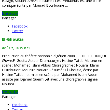
Balagh, Siouani Arrezki Résumé : Les Prédateurs est une pièce
comique écrite par Mourad Bourboune …
Lire plus »
Partager
Facebook
Twitter
El-Ghoutia
août 5, 2019
671
Production du théâtre nationale algérien 2008. FICHE TECHNIQUE
Œuvre:El-Goutia Auteur Dramaturge : Hocine Taileb Metteur en
scène : Mohamed Islam Abbas Chorégraphie : Nouara Idami
Distribution: Mounira Nouara Résumé : El Ghoutia, écrite par
Hocine Taileb, et mise en scène par Mohamed Islam Abbas,
assisté par Djamel Guermi ,et avec une chorégraphie signée
Nouara …
Lire plus »
Partager
Facebook
Twitter