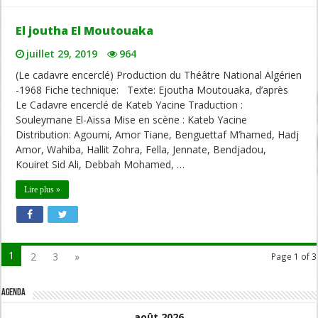
El joutha El Moutouaka
juillet 29, 2019
964
(Le cadavre encerclé) Production du Théâtre National Algérien
-1968 Fiche technique: Texte: Ejoutha Moutouaka, d’après
Le Cadavre encerclé de Kateb Yacine Traduction :
Souleymane El-Aissa Mise en scène : Kateb Yacine
Distribution: Agoumi, Amor Tiane, Benguettaf M’hamed, Hadj
Amor, Wahiba, Hallit Zohra, Fella, Jennate, Bendjadou,
Kouiret Sid Ali, Debbah Mohamed, …
Lire plus »
1
2
3
»
Page 1 of 3
Agenda
août 2026