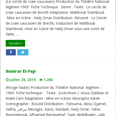
(Le cercle de craie caucasien) Production du Théâtre National
Algérien-1969 Fiche Technique : Genre : Texte : Le cercle de
craie caucasien de Brecht Adaptateur :Mahboub Stambouli
Mise en scène : Hadj Omar Distribution Résumé : Le Cercle
de craie caucasien de Brecht, traduction de Mahboub
Stambouli, mise en scène de Hadj Omar sous une sorte de
fable, …
Lire plus »
Ihmirar El-Fejr
juillet 29, 2019
1,280
(Rouge l’aube) Production du Théâtre National Algérien –
1969 Fiche technique : Texte : (coécriture ) Assia Djebbar et
Walid Carn Adaptation : Mise en scène/ Mustapha Kateb
Scénographie : Bouzid Distribution : Fatouma, Abou Djamel,
Saliha, مزاقر Mezagre, Kassi, Kasdarli, Hadj Omar, Yahia
Benmebrouk, M’hamed Benguettaf, Tajer Abdelkader, Laïb