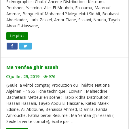
Scénographie : Chafaï Ahcene Distribution : Keltoum,
Rouished, Yasmina, Allel El-Mouheb, Fatouma, Maarouf
Ammar, Benguettaf Mohamed ? Meguelatti Sid Ali, Boukassi
Abdelkader, Larbi Zekkel, Amor Tiane, Sissani, Nouria, Tayeb
Abou El-Hassane, …
Lire plus »
Ma Yenfaa ghir essah
juillet 29, 2019
976
(Seule la vérité compte) Production du Théâtre National
Algérien – 1965 Fiche technique : Ecrivain : Mahieddine
Bachetarzi Metteur en scène : Habib Ridha Distribution :
Hassan Hassani, Tayeb Abou-El-Hassane, Kateb Malek
Eddine, Ali Abdoune, Benaissa Ahmed, Djamila, Farida
Amrouche, Fatiha berbir Résumé : Ma Yenfaa ghir essah (
Seule la vérité compte), écrite par …