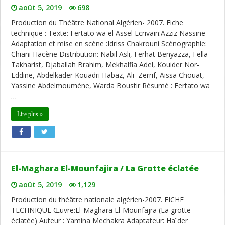
août 5, 2019
698
Production du Théâtre National Algérien- 2007. Fiche
technique : Texte: Fertato wa el Assel Ecrivain:Azziz Nassine
Adaptation et mise en scène :Idriss Chakrouni Scénographie:
Chiani Hacène Distribution: Nabil Asli, Ferhat Benyazza, Fella
Takharist, Djaballah Brahim, Mekhalfia Adel, Kouider Nor-
Eddine, Abdelkader Kouadri Habaz, Ali Zerrif, Aissa Chouat,
Yassine Abdelmoumène, Warda Boustir Résumé : Fertato wa
…
Lire plus »
El-Maghara El-Mounfajira / La Grotte éclatée
août 5, 2019
1,129
Production du théâtre nationale algérien-2007. FICHE
TECHNIQUE Œuvre:El-Maghara El-Mounfajra (La grotte
éclatée) Auteur : Yamina Mechakra Adaptateur: Haïder