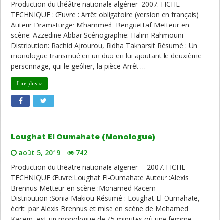
Production du théâtre nationale algérien-2007. FICHE
TECHNIQUE : Œuvre : Arrêt obligatoire (version en français)
Auteur Dramaturge: M’hammed Benguettaf Metteur en
scène: Azzedine Abbar Scénographie: Halim Rahmouni
Distribution: Rachid Ajrourou, Ridha Takharsit Résumé : Un
monologue transmué en un duo en lui ajoutant le deuxième
personnage, qui le geôlier, la pièce Arrêt …
Lire plus »
Loughat El Oumahate (Monologue)
août 5, 2019
742
Production du théâtre nationale algérien – 2007. FICHE
TECHNIQUE Œuvre:Loughat El-Oumahate Auteur :Alexis
Brennus Metteur en scène :Mohamed Kacem
Distribution :Sonia Makiou Résumé : Loughat El-Oumahate,
écrit par Alexis Brennus et mise en scène de Mohamed
Kacem, est un monologue de 45 minutes où une femme