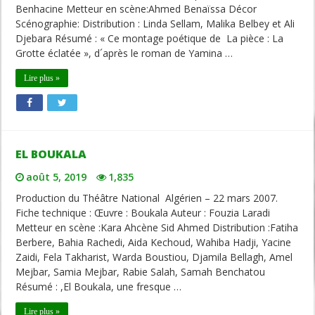
Benhacine Metteur en scène:Ahmed Benaïssa Décor
Scénographie: Distribution : Linda Sellam, Malika Belbey et Ali
Djebara Résumé : « Ce montage poétique de La pièce : La
Grotte éclatée », d´après le roman de Yamina …
Lire plus »
EL BOUKALA
août 5, 2019
1,835
Production du Théâtre National Algérien – 22 mars 2007.
Fiche technique : Œuvre : Boukala Auteur : Fouzia Laradi
Metteur en scène :Kara Ahcène Sid Ahmed Distribution :Fatiha
Berbere, Bahia Rachedi, Aida Kechoud, Wahiba Hadji, Yacine
Zaidi, Fela Takharist, Warda Boustiou, Djamila Bellagh, Amel
Mejbar, Samia Mejbar, Rabie Salah, Samah Benchatou
Résumé : ,El Boukala, une fresque …
Lire plus »