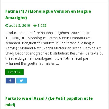
Fatma (1) / (Monologue Version en langue
Amazighe)
août 5, 2019
1,025
Production du théâtre nationale algérien -2007. FICHE
TECHNIQUE : Monologue :Fatma Auteur Dramaturge:
M’hamed Benguettaf Traducteur : (de l’arabe à la langue
Kabyle) : Mohand Nath Yeghil Metteur en scène: Hamida Aït
Lhadj Décor Scénographie : Distribution: Résumé : Ce texte du
théâtre du genre monologue intitulé Fatma, écrit par
M’hamed Benguettaf,et mis en …
Lire plus »
Fartato wa el Assel / (Le Petit papillon et le
miel)