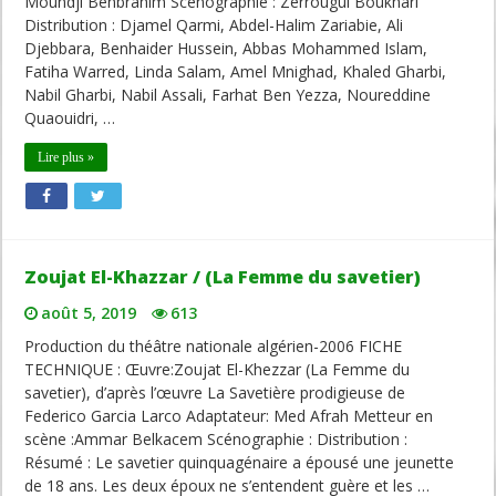
Moundji Benbrahim Scénographie : Zerrougui Boukhari
Distribution : Djamel Qarmi, Abdel-Halim Zariabie, Ali
Djebbara, Benhaider Hussein, Abbas Mohammed Islam,
Fatiha Warred, Linda Salam, Amel Mnighad, Khaled Gharbi,
Nabil Gharbi, Nabil Assali, Farhat Ben Yezza, Noureddine
Quaouidri, …
Lire plus »
Zoujat El-Khazzar / (La Femme du savetier)
août 5, 2019
613
Production du théâtre nationale algérien-2006 FICHE
TECHNIQUE : Œuvre:Zoujat El-Khezzar (La Femme du
savetier), d’après l’œuvre La Savetière prodigieuse de
Federico Garcia Larco Adaptateur: Med Afrah Metteur en
scène :Ammar Belkacem Scénographie : Distribution :
Résumé : Le savetier quinquagénaire a épousé une jeunette
de 18 ans. Les deux époux ne s’entendent guère et les …