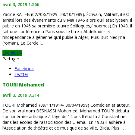
avril 3, 2019
1,266
Yacine KATEB (02//08//1929 -28/10/1989). Écrivain, Militant, il est
arrêté lors des événements du 8 Mai 1945 alors qu’il était lycéen. Il
publie en 1946 sa première œuvre Soliloques,( poèmes).En 1948, il
fait une conférence à Paris sous le titre « Abdelkader et
l’indépendance algérienne qu’il publie à Alger, Puis suit Nedjma
(roman), Le Cercle …
Lire plus »
Partager
Facebook
Twitter
TOURI Mohamed
avril 3, 2019
3,314
TOURI Mohamed (09/11/1914- 30/04/1959) Comédien et auteur.
De son vrai nom BESNASSI Mohamed, Mohamed TOURI débuta
son itinéraire artistique à l’âge de 14 ans.Il étudia à Constantine
dans les écoles de l’association des Uléma. En 1933 il adhère à
l’Association de théâtre et de musique de sa ville, Blida. Plus …