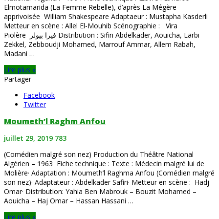
Elmotamarida (La Femme Rebelle), d’après La Mégère
apprivoisée William Shakespeare Adaptaeur : Mustapha Kasderli
Metteur en scène : Allel El-Mouhib Scénographie : Vira
Piolère فيرا بيولر Distribution : Sifiri Abdelkader, Aouicha, Larbi
Zekkel, Zebboudji Mohamed, Marrouf Ammar, Allem Rabah,
Madani …
Lire plus »
Partager
Facebook
Twitter
Moumeth’l Raghm Anfou
juillet 29, 2019
783
(Comédien malgré son nez) Production du Théâtre National
Algérien – 1963 Fiche technique : Texte : Médecin malgré lui de
Molière· Adaptation : Moumeth’l Raghma Anfou (Comédien malgré
son nez)· Adaptateur : Abdelkader Safiri· Metteur en scène : Hadj
Omar· Distribution: Yahia Ben Mabrouk – Bouzit Mohamed –
Aouicha – Haj Omar – Hassan Hassani …
Lire plus »