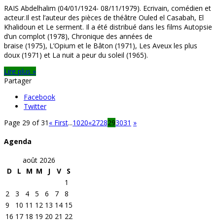
RAIS Abdelhalim (04/01/1924- 08/11/1979). Ecrivain, comédien et
acteur.Il est l’auteur des pièces de théâtre Ouled el Casabah, El
Khalidoun et Le serment. Il a été distribué dans les films Autopsie
d’un complot (1978), Chronique des années de
braise (1975), L’Opium et le Bâton (1971), Les Aveux les plus
doux (1971) et La nuit a peur du soleil (1965).
Lire plus »
Partager
Facebook
Twitter
Page 29 of 31
« First
...
10
20
«
27
28
29
30
31
»
Agenda
août 2026
D
L
M
M
J
V
S
1
2
3
4
5
6
7
8
9
10
11
12
13
14
15
16
17
18
19
20
21
22