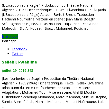
(L’Exception et la Règle ) Prdoduction du Théâtre National
Algérien – 1963 Fiche technique : Œuvre : El-Astithna Oua El-Qaïda
(L’Exception et la Règle) Auteur : Bertolt Brecht Traduction :
Hachemi Nourredine Metteur en scène : Jean Marie Boeglin
Scénographie : B ; Fezzat Distribution : Haj Omar – Yahia Ben
Mabrouk – Sid Ali Kouiret –Bouzit Mohamed, Rouiched, …
Lire plus »
Partager
Facebook
Twitter
Sellak El-Wahline
juillet 29, 2019
845
(Les fourberies de Scapin) Production du Théâtre National
Algérien – 1965 (1966) Fiche technique Texte : Sellak El-Wahline,
adaptation du texte Les fourberies de Scapin de Molière
Adaptation : Mohamed Touri Mise en scène: Allel El-Mouhib
Distribution : Zeboudji Mohamed, Marouf Ammar, Stitti Mustapha,
Samia, Allem Rabah, Hamidi Mohamed, Madani Naâmoune, Laib
…