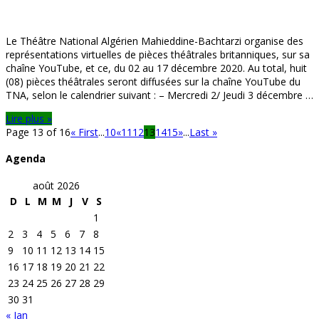
Le Théâtre National Algérien Mahieddine-Bachtarzi organise des
représentations virtuelles de pièces théâtrales britanniques, sur sa
chaîne YouTube, et ce, du 02 au 17 décembre 2020. Au total, huit
(08) pièces théâtrales seront diffusées sur la chaîne YouTube du
TNA, selon le calendrier suivant : – Mercredi 2/ Jeudi 3 décembre …
Lire plus »
Page 13 of 16
« First
...
10
«
11
12
13
14
15
»
...
Last »
Agenda
août 2026
D
L
M
M
J
V
S
1
2
3
4
5
6
7
8
9
10
11
12
13
14
15
16
17
18
19
20
21
22
23
24
25
26
27
28
29
30
31
« Jan