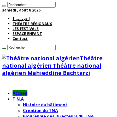
samedi , août 8 2026
| عربـــي |
THÉÂTRE RÉGIONAUX
LES FESTIVALS
ESPACE ENFANT
Contact
Théâtre
national algérien Théâtre national
algérien Mahieddine Bachtarzi
Accueil
T.N.A
Histoire du bâtiment
Création du TNA
Biographie des Directeurs du TNA