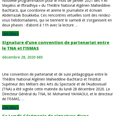
Nouvelle programmation pour le mois de janvier 2021 des « Al-
Majaliss al-Iftiradhiya » du Théâtre National Algérien Mahieddine-
Bachtarzi, que coordonne et anime le journaliste et écrivain
Abderrazak Boukkeba. Ces rencontres virtuelles sont des rendez-
vous hebdomadaires, qui se tiennent le samedi et s’organisent en
deux phases : d’abord à 11h avec la lecture …
Lire plus »
Signature d’une convention de partenariat entre
le TNA et l’ISMAS
décembre 28, 2020
665
Une convention de partenariat et de suivi pédagogique entre le
Théâtre National Algérien Mahieddine-Bachtarzi et l’Institut
Supérieur des Métiers des Arts du Spectacle et de l’Audiovisuel
(TNA) a été signée cette matinée du lundi 28 décembre 2020. Le
Directeur Général du TNA, M. Mohamed YAHIAOUI, et le directeur
de l’ISMAS, …
Lire plus »
Ce Lundi: Cérémonie de signature d’une