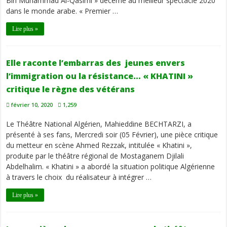
Bin Muhammad Al-Qasimi » décerné au meilleur spectacle 2020
dans le monde arabe. « Premier …
Lire plus »
Elle raconte l’embarras des jeunes envers
l’immigration ou la résistance… « KHATINI »
critique le règne des vétérans
février 10, 2020
1,259
Le Théâtre National Algérien, Mahieddine BECHTARZI, a
présenté à ses fans, Mercredi soir (05 Février), une pièce critique
du metteur en scène Ahmed Rezzak, intitulée « Khatini »,
produite par le théâtre régional de Mostaganem Djilali
Abdelhalim. « Khatini » a abordé la situation politique Algérienne
à travers le choix du réalisateur à intégrer …
Lire plus »