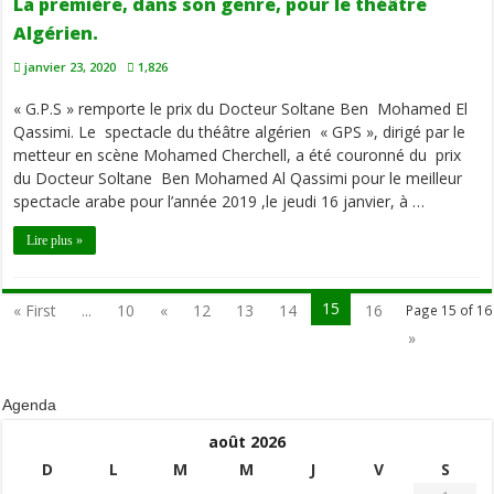
La première, dans son genre, pour le théâtre
Algérien.
janvier 23, 2020
1,826
« G.P.S » remporte le prix du Docteur Soltane Ben Mohamed El
Qassimi. Le spectacle du théâtre algérien « GPS », dirigé par le
metteur en scène Mohamed Cherchell, a été couronné du prix
du Docteur Soltane Ben Mohamed Al Qassimi pour le meilleur
spectacle arabe pour l’année 2019 ,le jeudi 16 janvier, à …
Lire plus »
15
« First
...
10
«
12
13
14
16
Page 15 of 16
»
Agenda
août 2026
D
L
M
M
J
V
S