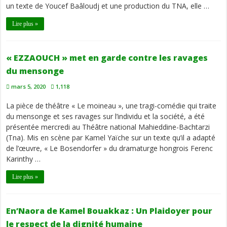
un texte de Youcef Baâloudj et une production du TNA, elle …
Lire plus »
« EZZAOUCH » met en garde contre les ravages
du mensonge
mars 5, 2020
1,118
La pièce de théâtre « Le moineau », une tragi-comédie qui traite
du mensonge et ses ravages sur l’individu et la société, a été
présentée mercredi au Théâtre national Mahieddine-Bachtarzi
(Tna). Mis en scène par Kamel Yaïche sur un texte qu’il a adapté
de l’œuvre, « Le Bosendorfer » du dramaturge hongrois Ferenc
Karinthy …
Lire plus »
En’Naora de Kamel Bouakkaz : Un Plaidoyer pour
le respect de la dignité humaine