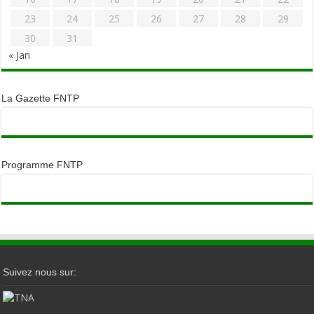
23
24
25
26
27
28
29
30
31
« Jan
La Gazette FNTP
Programme FNTP
Suivez nous sur: