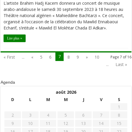
L’artiste Brahim Hadj Kacem donnera un concert de musique
arabo-andalouse le samedi 30 septembre 2023 à 18 heures au
Théâtre national algérien « Mahieddine Bachtarzi ». Ce concert,
organisé à l’occasion de la célébration du Mawlid Ennabaoui
Echarif, s’intitule « Mawlid El Mokhtar Chada El Adkar».
Lire plus »
7
« First
...
«
5
6
8
9
»
10
Page 7 of 16
...
Last »
Agenda
août 2026
D
L
M
M
J
V
S
1
2
3
4
5
6
7
8
9
10
11
12
13
14
15
16
17
18
19
20
21
22